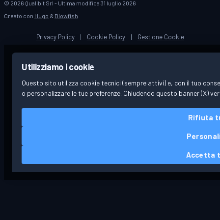
© 2026 Qualibit Srl - Ultima modifica 31 luglio 2026
Creato con
Hugo
&
Blowfish
Privacy Policy
|
Cookie Policy
|
Gestione Cookie
Utilizziamo i cookie
Questo sito utilizza cookie tecnici (sempre attivi) e, con il tuo cons
o personalizzare le tue preferenze. Chiudendo questo banner (X) verra
Rifiuta t
Personal
Accetta t